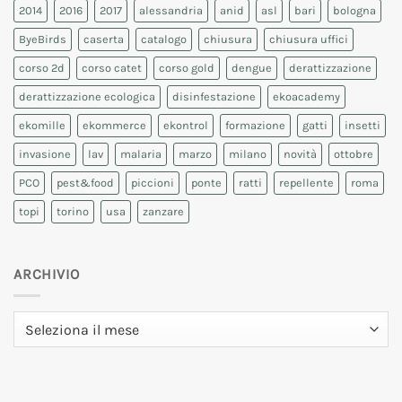
2014
2016
2017
alessandria
anid
asl
bari
bologna
ByeBirds
caserta
catalogo
chiusura
chiusura uffici
corso 2d
corso catet
corso gold
dengue
derattizzazione
derattizzazione ecologica
disinfestazione
ekoacademy
ekomille
ekommerce
ekontrol
formazione
gatti
insetti
invasione
lav
malaria
marzo
milano
novità
ottobre
PCO
pest&food
piccioni
ponte
ratti
repellente
roma
topi
torino
usa
zanzare
ARCHIVIO
Archivio