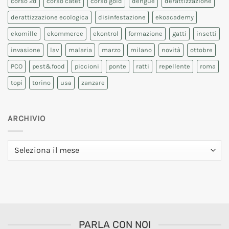
corso 2d
corso catet
corso gold
dengue
derattizzazione
derattizzazione ecologica
disinfestazione
ekoacademy
ekomille
ekommerce
ekontrol
formazione
gatti
insetti
invasione
lav
malaria
marzo
milano
novità
ottobre
PCO
pest&food
piccioni
ponte
ratti
repellente
roma
topi
torino
usa
zanzare
ARCHIVIO
Archivio
PARLA CON NOI