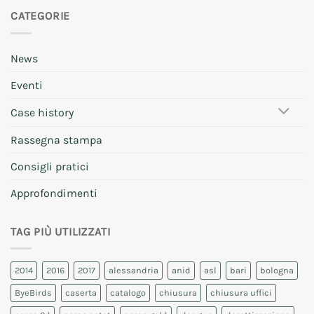
CATEGORIE
News
Eventi
Case history
Rassegna stampa
Consigli pratici
Approfondimenti
TAG PIÙ UTILIZZATI
2014
2016
2017
alessandria
anid
asl
bari
bologna
ByeBirds
caserta
catalogo
chiusura
chiusura uffici