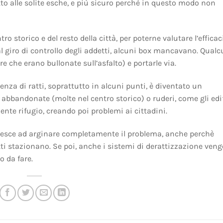
to alle solite esche, e più sicuro perchè in questo modo non
ro storico e del resto della città, per poterne valutare l’efficac
l giro di controllo degli addetti, alcuni box mancavano. Qual
 che erano bullonate sull’asfalto) e portarle via.
enza di ratti, soprattutto in alcuni punti, è diventato un
abbandonate (molte nel centro storico) o ruderi, come gli edif
ente rifugio, creando poi problemi ai cittadini.
n riesce ad arginare completamente il problema, anche perchè
tti stazionano. Se poi, anche i sistemi di derattizzazione ven
o da fare.