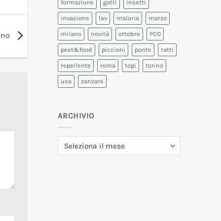
formazione
gatti
insetti
invasione
lav
malaria
marzo
milano
novità
ottobre
PCO
leno
pest&food
piccioni
ponte
ratti
repellente
roma
topi
torino
usa
zanzare
ARCHIVIO
Archivio