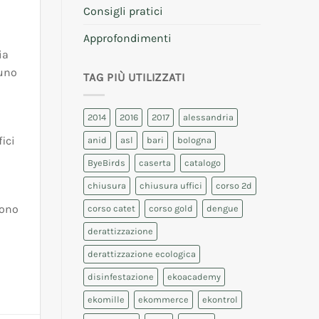
Consigli pratici
Approfondimenti
ia
cuno
TAG PIÙ UTILIZZATI
2014
2016
2017
alessandria
ici
anid
asl
bari
bologna
ByeBirds
caserta
catalogo
chiusura
chiusura uffici
corso 2d
gono
corso catet
corso gold
dengue
derattizzazione
derattizzazione ecologica
disinfestazione
ekoacademy
ekomille
ekommerce
ekontrol