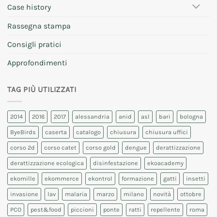
Case history
Rassegna stampa
Consigli pratici
Approfondimenti
TAG PIÙ UTILIZZATI
2014
2016
2017
alessandria
anid
asl
bari
bologna
ByeBirds
caserta
catalogo
chiusura
chiusura uffici
corso 2d
corso catet
corso gold
dengue
derattizzazione
derattizzazione ecologica
disinfestazione
ekoacademy
ekomille
ekommerce
ekontrol
formazione
gatti
insetti
invasione
lav
malaria
marzo
milano
novità
ottobre
PCO
pest&food
piccioni
ponte
ratti
repellente
roma