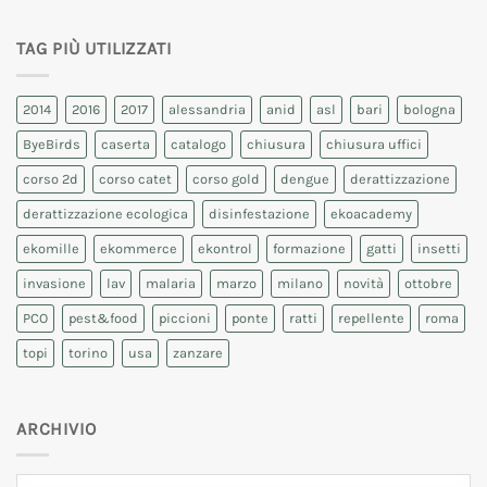
TAG PIÙ UTILIZZATI
2014
2016
2017
alessandria
anid
asl
bari
bologna
ByeBirds
caserta
catalogo
chiusura
chiusura uffici
corso 2d
corso catet
corso gold
dengue
derattizzazione
derattizzazione ecologica
disinfestazione
ekoacademy
ekomille
ekommerce
ekontrol
formazione
gatti
insetti
invasione
lav
malaria
marzo
milano
novità
ottobre
PCO
pest&food
piccioni
ponte
ratti
repellente
roma
topi
torino
usa
zanzare
ARCHIVIO
Archivio