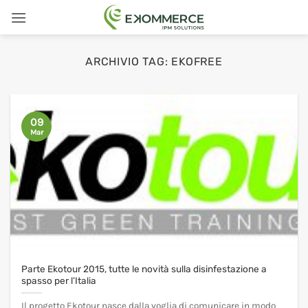
Salta
ai
contenuti
ARCHIVIO TAG:
EKOFREE
09
Mar
Parte Ekotour 2015, tutte le novità sulla disinfestazione a
spasso per l’Italia
Il progetto Ekotour nasce dalla voglia di comunicare in modo