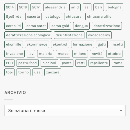
2014
2016
2017
alessandria
anid
asl
bari
bologna
ByeBirds
caserta
catalogo
chiusura
chiusura uffici
corso 2d
corso catet
corso gold
dengue
derattizzazione
derattizzazione ecologica
disinfestazione
ekoacademy
ekomille
ekommerce
ekontrol
formazione
gatti
insetti
invasione
lav
malaria
marzo
milano
novità
ottobre
PCO
pest&food
piccioni
ponte
ratti
repellente
roma
topi
torino
usa
zanzare
ARCHIVIO
Archivio