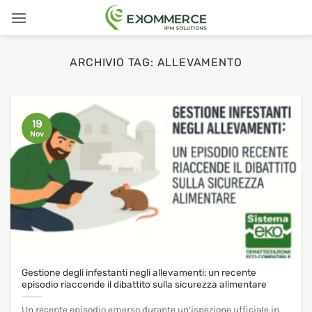
Salta
ai
contenuti
ARCHIVIO TAG:
ALLEVAMENTO
19
Nov
Gestione degli infestanti negli allevamenti: un recente
episodio riaccende il dibattito sulla sicurezza alimentare
Un recente episodio emerso durante un’ispezione ufficiale in