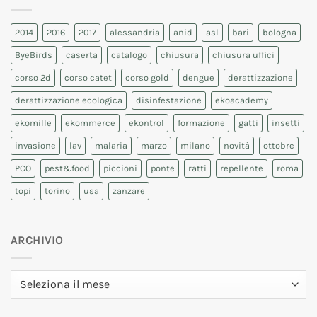
2014
2016
2017
alessandria
anid
asl
bari
bologna
ByeBirds
caserta
catalogo
chiusura
chiusura uffici
corso 2d
corso catet
corso gold
dengue
derattizzazione
derattizzazione ecologica
disinfestazione
ekoacademy
ekomille
ekommerce
ekontrol
formazione
gatti
insetti
invasione
lav
malaria
marzo
milano
novità
ottobre
PCO
pest&food
piccioni
ponte
ratti
repellente
roma
topi
torino
usa
zanzare
ARCHIVIO
Archivio