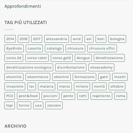
Approfondimenti
TAG PIÙ UTILIZZATI
2014
2016
2017
alessandria
anid
asl
bari
bologna
ByeBirds
caserta
catalogo
chiusura
chiusura uffici
corso 2d
corso catet
corso gold
dengue
derattizzazione
derattizzazione ecologica
disinfestazione
ekoacademy
ekomille
ekommerce
ekontrol
formazione
gatti
insetti
invasione
lav
malaria
marzo
milano
novità
ottobre
PCO
pest&food
piccioni
ponte
ratti
repellente
roma
topi
torino
usa
zanzare
ARCHIVIO