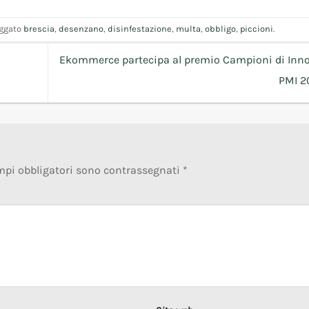
aggato
brescia
,
desenzano
,
disinfestazione
,
multa
,
obbligo
,
piccioni
.
Ekommerce partecipa al premio Campioni di Inn
PMI 2
mpi obbligatori sono contrassegnati
*