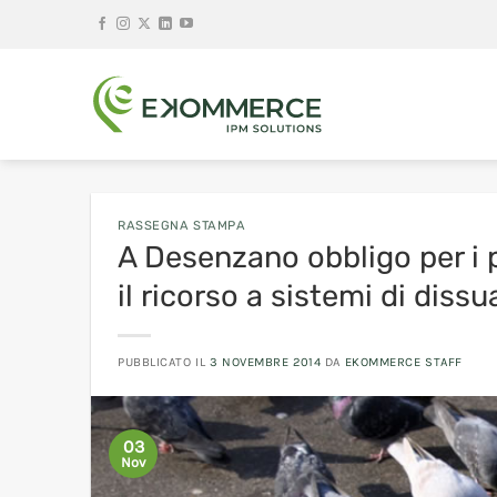
Salta
ai
contenuti
RASSEGNA STAMPA
A Desenzano obbligo per i p
il ricorso a sistemi di diss
PUBBLICATO IL
3 NOVEMBRE 2014
DA
EKOMMERCE STAFF
03
Nov