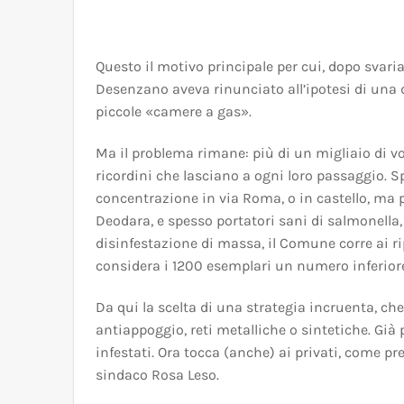
Questo il motivo principale per cui, dopo svari
Desenzano aveva rinunciato all’ipotesi di una 
piccole «camere a gas».
Ma il problema rimane: più di un migliaio di vol
ricordini che lasciano a ogni loro passaggio. Sp
concentrazione in via Roma, o in castello, ma pu
Deodara, e spesso portatori sani di salmonella, 
disinfestazione di massa, il Comune corre ai ri
considera i 1200 esemplari un numero inferiore 
Da qui la scelta di una strategia incruenta, che
antiappoggio, reti metalliche o sintetiche. Già
infestati. Ora tocca (anche) ai privati, come p
sindaco Rosa Leso.