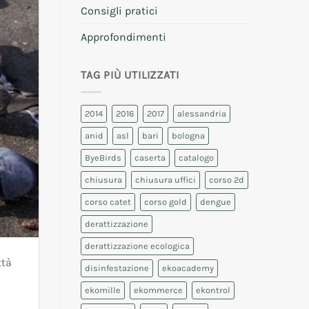
Consigli pratici
Approfondimenti
TAG PIÙ UTILIZZATI
2014
2016
2017
alessandria
anid
asl
bari
bologna
ByeBirds
caserta
catalogo
chiusura
chiusura uffici
corso 2d
corso catet
corso gold
dengue
derattizzazione
derattizzazione ecologica
ttà
disinfestazione
ekoacademy
ekomille
ekommerce
ekontrol