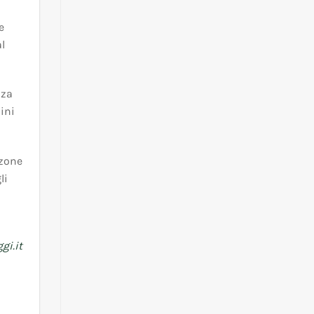
e
al
zza
aini
 zone
li
gi.it