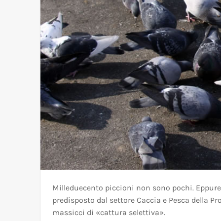
Milleduecento piccioni non sono pochi. Eppure, 
predisposto dal settore Caccia e Pesca della P
massicci di «cattura selettiva».