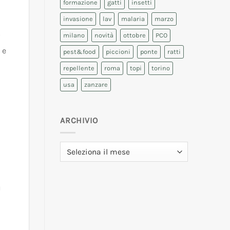
formazione
gatti
insetti
invasione
lav
malaria
marzo
milano
novità
ottobre
PCO
i
 e
pest&food
piccioni
ponte
ratti
repellente
roma
topi
torino
usa
zanzare
ARCHIVIO
Archivio
ù