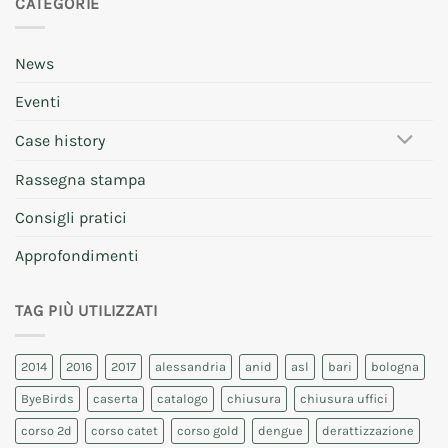
CATEGORIE
News
Eventi
Case history
Rassegna stampa
Consigli pratici
Approfondimenti
TAG PIÙ UTILIZZATI
2014
2016
2017
alessandria
anid
asl
bari
bologna
ByeBirds
caserta
catalogo
chiusura
chiusura uffici
corso 2d
corso catet
corso gold
dengue
derattizzazione