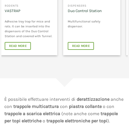
DISPENSERS
DISPENSERS
HARD RAT STAINLESS
Duo Control Station
STEEL
Multifunctional safety
Safety dispenser indicated for
dispenser.
rodent control interventions in
areas with high risk of
vandalism and tampering.
READ MORE
READ MORE
È possibile effettuare interventi di
derattizzazione
anche
con
trappole multicattura
con
piastra collante
o con
trappole a scarica elettrica
(note anche come
trappole
per topi elettriche
o
trappole elettroniche per topi
).