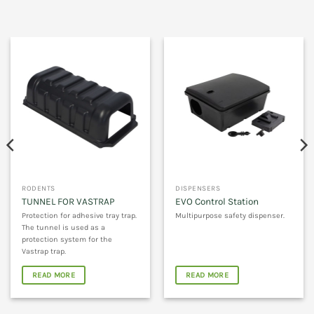
DISPENSERS
ARTHROPODS
EVO Control Station
PROGLUE
Multipurpose safety dispenser.
Glue trap for mice and crawling
insects.
READ MORE
READ MORE