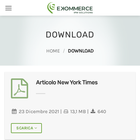
Salta
ai
contenuti
DOWNLOAD
HOME
/
DOWNLOAD
Articolo New York Times
23 Dicembre 2021
|
13,1 MB
|
640
SCARICA